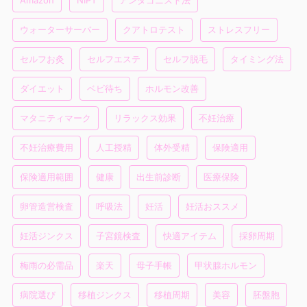
Amazon
NIPT
アンタゴニスト法
ウォーターサーバー
クアトロテスト
ストレスフリー
セルフお灸
セルフエステ
セルフ脱毛
タイミング法
ダイエット
ベビ待ち
ホルモン改善
マタニティマーク
リラックス効果
不妊治療
不妊治療費用
人工授精
体外受精
保険適用
保険適用範囲
健康
出生前診断
医療保険
卵管造営検査
呼吸法
妊活
妊活おススメ
妊活ジンクス
子宮鏡検査
快適アイテム
採卵周期
梅雨の必需品
楽天
母子手帳
甲状腺ホルモン
病院選び
移植ジンクス
移植周期
美容
胚盤胞