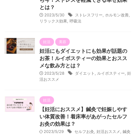
ら今！ストレスを軽減できる幸せ効果
とは？
2023/5/30
ストレスフリー
,
ホルモン改善
,
リラックス効果
,
呼吸法
妊活
美容
妊活にもダイエットにも効果が話題の
お茶！ルイボスティーの効果とおスス
メな飲み方とは？
2023/5/28
ダイエット
,
ルイボスティー
,
妊
活おススメ
妊活
【妊活におススメ】鍼灸で妊娠しやす
い体質改善！着床率があがったセルフ
お灸の効果は？
2023/5/29
セルフお灸
,
妊活おススメ
,
鍼灸