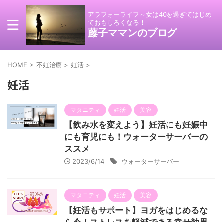
アラフォーライフ～女は40を過ぎてはじめ
ておもしろくなる！
藤子ママンのブログ
HOME
>
不妊治療
>
妊活
>
妊活
マタニティ
妊活
美容
【飲み水を変えよう】妊活にも妊娠中
にも育児にも！ウォーターサーバーの
ススメ
2023/6/14
ウォーターサーバー
マタニティ
妊活
美容
【妊活もサポート】ヨガをはじめるな