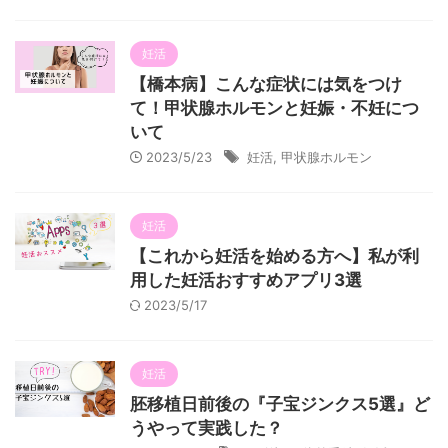
妊活
【橋本病】こんな症状には気をつけ
て！甲状腺ホルモンと妊娠・不妊につ
いて
2023/5/23
妊活
,
甲状腺ホルモン
妊活
【これから妊活を始める方へ】私が利
用した妊活おすすめアプリ3選
2023/5/17
妊活
胚移植日前後の『子宝ジンクス5選』ど
うやって実践した？