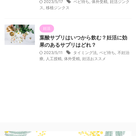
2023/5/17
ベビ待ち
,
体外受精
,
妊活ジンク
ス
,
移植ジンクス
妊活
葉酸サプリはいつから飲む？妊活に効
果のあるサプリはどれ？
2023/5/11
タイミング法
,
ベビ待ち
,
不妊治
療
,
人工授精
,
体外受精
,
妊活おススメ