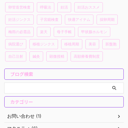
卵管造営検査
呼吸法
妊活
妊活おススメ
妊活ジンクス
子宮鏡検査
快適アイテム
採卵周期
梅雨の必需品
楽天
母子手帳
甲状腺ホルモン
病院選び
移植ジンクス
移植周期
美容
胚盤胞
自己注射
鍼灸
顕微授精
高額療養費制度
ブログ検索
カテゴリー
お問い合わせ (1)