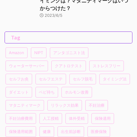
イミングは？マタニティマークはいつ
からつけた？
2023/6/5
Tag
Amazon
NIPT
アンタゴニスト法
ウォーターサーバー
クアトロテスト
ストレスフリー
セルフお灸
セルフエステ
セルフ脱毛
タイミング法
ダイエット
ベビ待ち
ホルモン改善
マタニティマーク
リラックス効果
不妊治療
不妊治療費用
人工授精
体外受精
保険適用
保険適用範囲
健康
出生前診断
医療保険