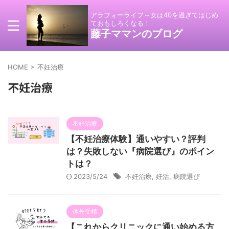
アラフォーライフ～女は40を過ぎてはじめ
ておもしろくなる！
藤子ママンのブログ
HOME
>
不妊治療
不妊治療
不妊治療
【不妊治療体験】通いやすい？評判
は？失敗しない『病院選び』のポイン
トは？
2023/5/24
不妊治療
,
妊活
,
病院選び
体外受精
【これからクリニックに通い始める方