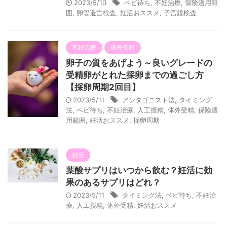
2023/5/10
ベビ待ち
,
不妊治療
,
保険適用範
囲
,
卵管造営検査
,
妊活おススメ
,
子宮鏡検査
不妊治療
体外受精
卵子の質をあげよう～良いグレードの
受精卵がとれた採卵までの過ごし方
【採卵周期2回目】
2023/5/11
アンタゴニスト法
,
タイミング
法
,
ベビ待ち
,
不妊治療
,
人工授精
,
体外受精
,
保険適
用範囲
,
妊活おススメ
,
採卵周期
妊活
葉酸サプリはいつから飲む？妊活に効
果のあるサプリはどれ？
2023/5/11
タイミング法
,
ベビ待ち
,
不妊治
療
,
人工授精
,
体外受精
,
妊活おススメ