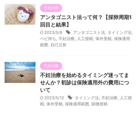
不妊治療
アンタゴニスト法って何？【採卵周期1
回目と結果】
2023/5/8
アンタゴニスト法
,
タイミング法
,
ベビ待ち
,
不妊治療
,
人工授精
,
体外受精
,
保険適用
範囲
,
自己注射
不妊治療
不妊治療を始めるタイミング迷ってま
せんか？初診は保険適用外の費用につ
いて
2023/5/12
タイミング法
,
不妊治療
,
人工授
精
,
体外受精
,
保険適用範囲
,
顕微授精