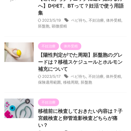
へ】DやET、BTって？妊活で使う用語
集
2023/5/19
ベビ待ち
,
不妊治療
,
体外受精
,
胚盤胞
,
顕微授精
不妊治療
体外受精
【陽性判定がでた周期】胚盤胞のグレ
ードは？移植スケジュールとホルモン
補充について
2023/5/17
ベビ待ち
,
不妊治療
,
体外受精
,
保険適用範囲
,
移植周期
,
胚盤胞
不妊治療
移植前に検査しておきたい内容は？子
宮鏡検査と卵管造影検査どちらが痛
い？