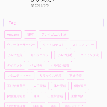
2023/6/5
Tag
Amazon
NIPT
アンタゴニスト法
ウォーターサーバー
クアトロテスト
ストレスフリー
セルフお灸
セルフエステ
セルフ脱毛
タイミング法
ダイエット
ベビ待ち
ホルモン改善
マタニティマーク
リラックス効果
不妊治療
不妊治療費用
人工授精
体外受精
保険適用
保険適用範囲
健康
出生前診断
医療保険
卵管造営検査
呼吸法
妊活
妊活おススメ