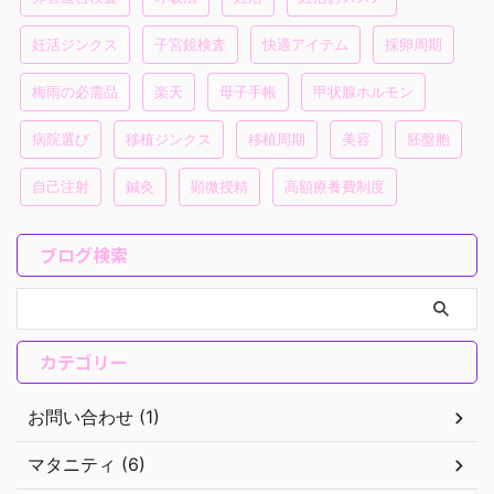
妊活ジンクス
子宮鏡検査
快適アイテム
採卵周期
梅雨の必需品
楽天
母子手帳
甲状腺ホルモン
病院選び
移植ジンクス
移植周期
美容
胚盤胞
自己注射
鍼灸
顕微授精
高額療養費制度
ブログ検索
カテゴリー
お問い合わせ (1)
マタニティ (6)