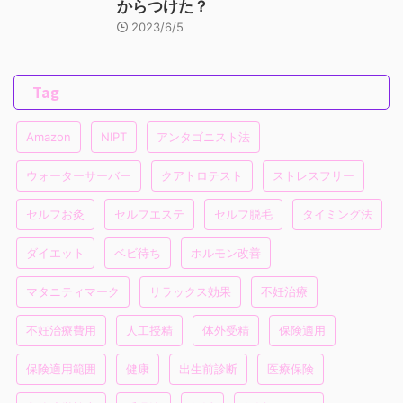
からつけた？
2023/6/5
Tag
Amazon
NIPT
アンタゴニスト法
ウォーターサーバー
クアトロテスト
ストレスフリー
セルフお灸
セルフエステ
セルフ脱毛
タイミング法
ダイエット
ベビ待ち
ホルモン改善
マタニティマーク
リラックス効果
不妊治療
不妊治療費用
人工授精
体外受精
保険適用
保険適用範囲
健康
出生前診断
医療保険