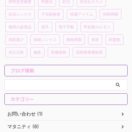
卵管造営検査
呼吸法
妊活
妊活おススメ
妊活ジンクス
子宮鏡検査
快適アイテム
採卵周期
梅雨の必需品
楽天
母子手帳
甲状腺ホルモン
病院選び
移植ジンクス
移植周期
美容
胚盤胞
自己注射
鍼灸
顕微授精
高額療養費制度
ブログ検索
カテゴリー
お問い合わせ (1)
マタニティ (6)