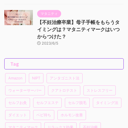
マタニティ
【不妊治療卒業】母子手帳をもらうタ
イミングは？マタニティマークはいつ
からつけた？
2023/6/5
Tag
Amazon
NIPT
アンタゴニスト法
ウォーターサーバー
クアトロテスト
ストレスフリー
セルフお灸
セルフエステ
セルフ脱毛
タイミング法
ダイエット
ベビ待ち
ホルモン改善
マタニティマーク
リラックス効果
不妊治療