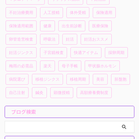
不妊治療費用
人工授精
体外受精
保険適用
保険適用範囲
健康
出生前診断
医療保険
卵管造営検査
呼吸法
妊活
妊活おススメ
妊活ジンクス
子宮鏡検査
快適アイテム
採卵周期
梅雨の必需品
楽天
母子手帳
甲状腺ホルモン
病院選び
移植ジンクス
移植周期
美容
胚盤胞
自己注射
鍼灸
顕微授精
高額療養費制度
ブログ検索